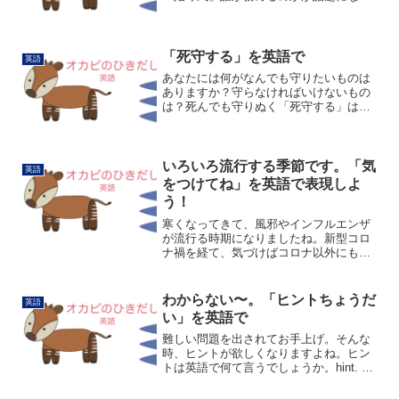
たりしますよね。「始球式」は英語で
ceremonial first pitchと言います。first
pitchは「第１球」、cere...
「死守する」を英語で
英語
あなたには何がなんでも守りたいものは
ありますか？守らなければいけないもの
は？死んでも守りぬく「死守する」は英
語でなんというでしょうかまずはこれ。
keep 〇〇 desperately「〇〇を必死に守
る」の意味です。desperatelyは「...
いろいろ流行する季節です。「気
英語
をつけてね」を英語で表現しよ
う！
寒くなってきて、風邪やインフルエンザ
が流行る時期になりましたね。新型コロ
ナ禍を経て、気づけばコロナ以外にもマ
イコプラズマ肺炎など、いろんな感染症
が流行しているようです。今回は、それ
らに「気をつけてね」と伝える英語表現
わからない〜。「ヒントちょうだ
英語
を紹介します。一般的なフ...
い」を英語で
難しい問題を出されてお手上げ。そんな
時、ヒントが欲しくなりますよね。ヒン
トは英語で何て言うでしょうか。hint. 正
解です。Give me a hint.で「ヒントちょ
うだい」です。この表現でも正解なので