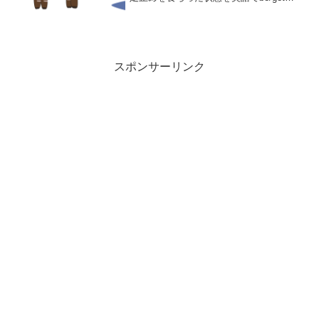
stuck in/at「にはまって抜け出せない・動
けない」で表現できます。stuckは「張り
付ける」を意味するstickの過去...
スポンサーリンク