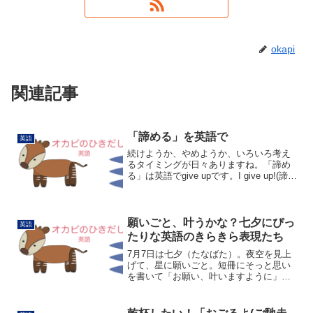
okapi
関連記事
「諦める」を英語で
英語
続けようか、やめようか、いろいろ考え
るタイミングが日々ありますね。「諦め
る」は英語でgive upです。I give up!(諦め
ます！)これは「完全に諦める」ですが、
「途中で諦めてしまう」場合はI gave up
halfway thro...
願いごと、叶うかな？七夕にぴっ
英語
たりな英語のきらきら表現たち
7月7日は七夕（たなばた）。夜空を見上
げて、星に願いごと。短冊にそっと思い
を書いて「お願い、叶いますように」っ
て祈ったこと、ありますよね？今日はそ
んな七夕にちなんで、星や願いにまつわ
るキラキラした表現を集めてみました。