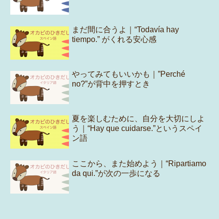
まだ間に合うよ｜“Todavía hay
tiempo.” がくれる安心感
やってみてもいいかも｜”Perché
no?”が背中を押すとき
夏を楽しむために、自分を大切にしよ
う｜“Hay que cuidarse.”というスペイ
ン語
ここから、また始めよう｜“Ripartiamo
da qui.”が次の一歩になる