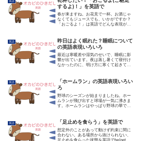
乾杯したい！「おごるよ(ご馳走
英語
🌠 wish upon...
するよ)！」を英語で
春が来ますね。お花見で一杯。お酒じゃ
なくてもジュースでも、いかがですか？
「おごるよ！」は英語でどんな表現があ
るでしょうか。まず思い浮かぶのがon
meです。It's on me.で「私のおごりで
す」です。itが飲み物や食事を指していま
昨日はよく眠れた？睡眠について
英語
す。バ...
の英語表現いろいろ
最近は寒暖差や湿気のせいで、睡眠に影
響が出ています。夜は蒸し暑くて寝付け
なかったのに、明け方に寒くて起きてし
まうこともあります。睡眠に関する英語
表現をいろいろみてみます。「よく眠れ
た」の表現I slept well.最も一般的な「よ
「ホームラン」の英語表現いろい
英語
く眠れた...
ろ
野球のシーズンが始まりましたね。ホー
ムランが飛び出すと球場が一気に沸きま
す。ホームランはやっぱり野球の華で
す。ホームランはhome runです。中継を
観ているとさまざまな表現が聞こえてき
ます。Gone! Big Fly, Ohtani-sa...
「足止めを食らう」を英語で
英語
想定外のことがあって動けず約束に間に
合わない。ある場所から抜けられない、
足止めを食らった状態を英語でbe/get