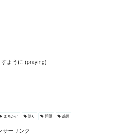
に (praying)
まちがい
誤り
問題
感覚
ンサーリンク