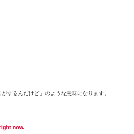
。
じがするんだけど」のような意味になります。
。
right now.