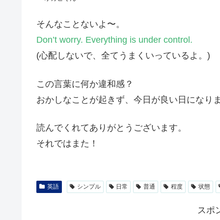
そんなことないよ〜。
Don’t worry. Everything is under control.
(心配しないで、全てうまくいっているよ。)
この言葉に何か違和感？
おかしなことが起きず、今日が良い日になりますよう
読んでくれてありがとうございます。
それではまた！
英語
シンプル
日常
普通
程度
状態
スポ