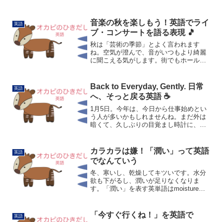
リカ合衆国で大統領就任式が行われる日
でもあります。ただし、それは西暦が4で
割り切れる年の翌年だけです。2025年は
音楽の秋を楽しもう！英語でライ
英語
その条件に該当しま...
ブ・コンサートを語る表現 🎵
秋は「芸術の季節」とよく言われます
ね。空気が澄んで、音がいつもより綺麗
に聞こえる気がします。街でもホールで
も、音楽イベントがたくさん開かれる季
節です。風もやさしく、少し涼しいくら
いの日には、屋外で音楽を聴くのも素敵
Back to Everyday, Gently. 日常
英語
ですね。今日はそんな「音楽...
へ、そっと戻る英語 ☕️
1月5日。今年は、今日から仕事始めとい
う人が多いかもしれませんね。まだ外は
暗くて、久しぶりの目覚まし時計に、少
しだけ驚いた朝でした。コートを羽織り
ながら、「もう日常かあ」と思った人も
いるかもしれません。学生さんたちは、
カラカラは嫌！「潤い」って英語
英語
もう少しだけ冬休みが続...
でなんていう
冬、寒いし、乾燥してキツいです。水分
欲も下がるし、潤いが足りなくなりま
す。「潤い」を表す英単語はmoistureや
hydrationです。moisturiseは「潤いをあた
える」を意味する動詞です。She
moisturises her s...
「今すぐ行くね！」を英語で
英語