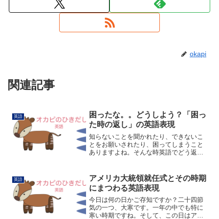
okapi
関連記事
困ったな。。どうしよう？「困っ
英語
た時の返し」の英語表現
知らないことを聞かれたり、できないこ
とをお願いされたり、困ってしまうこと
ありますよね。そんな時英語でどう返す
かをいくつか集めてみました。まずは一
般的なフレーズからI'm not sure what to
say.「なんと言えばいいかわからな...
アメリカ大統領就任式とその時期
英語
にまつわる英語表現
今日は何の日かご存知ですか？二十四節
気の一つ、大寒です。一年の中でも特に
寒い時期ですね。そして、この日はアメ