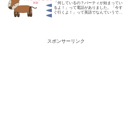
「何しているの？パーティが始まってい
るよ！」って電話がありました。「今す
ぐ行くよ！」って英語でなんていうでし
ょう。まず思い浮かぶのがI'm on my way.
これで「すぐ行くよ。」です。wayは
「道」です。on my wayで「道中」
「移...
スポンサーリンク