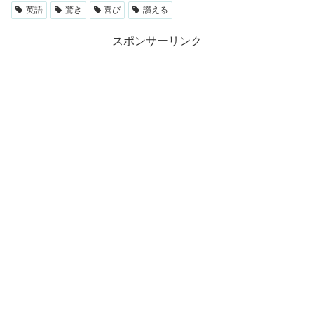
英語
驚き
喜び
讃える
スポンサーリンク