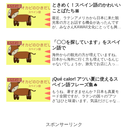
ときめく！スペイン語のかわいい
スペイン語
ことばたち🎀
最近、ラテンアメリカから日本に来た観
光客の方とお話する機会があったんです
が、みなさんKAWAII文化にとっても興味
を持ってくれているのが伝わってきまし
た！スペイン語版のWikipediaにも「かわ
いい」の項目があるって、教えてもらい
「〇〇を探しています」をスペイ
スペイン語
ました！...
ン語で
海外からの観光の方が増えていますね。
日本から海外に行く方も増えているんじ
ゃないでしょうか。旅先でお店に入って
買いたいものを探している時、お店の人
にスペイン語でこんなふうに伝えること
ができます。Estoy buscando 〇〇.(エス
¡Qué calor! アツい夏に使えるス
スペイン語
トイ ...
ペイン語フレーズ集🔥
もうね、暑すぎませんか？日本も真夏モ
ード全開ですが、ラテンの国々の“アツ
さ”はひと味違います。気温だけじゃな
い。情熱、音楽、雰囲気……今日はそん
な「アツい夏」を彩るスペイン語の単
語・フレーズ・会話を集めてみました！
☀️ calor（暑さ）ス...
スポンサーリンク