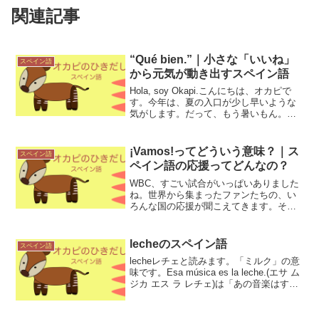
関連記事
“Qué bien.”｜小さな「いいね」
スペイン語
から元気が動き出すスペイン語
Hola, soy Okapi.こんにちは、オカピで
す。今年は、夏の入口が少し早いような
気がします。だって、もう暑いもん。ま
だ6月1日なのに、日中は30度近くまで上
がる日もあって、「えっ、もう夏な
の？」と思ってしまうような空気があり
¡Vamos!ってどういう意味？｜ス
スペイン語
ます。春...
ペイン語の応援ってどんなの？
WBC、すごい試合がいっぱいありました
ね。世界から集まったファンたちの、い
ろんな国の応援が聞こえてきます。その
中で、ふと耳に残るのがスペイン語の応
援。¡Vamos!この言葉、よく聞きません
か？なんとなく勢いがあって、「応援し
lecheのスペイン語
スペイン語
てる！」という感...
lecheレチェと読みます。「ミルク」の意
味です。Esa música es la leche.(エサ ム
ジカ エス ラ レチェ)は「あの音楽はすご
いよ」です。なので「あの音楽は素晴ら
しい」にも「あの音楽は全然よくない
よ」にもなります。前後...