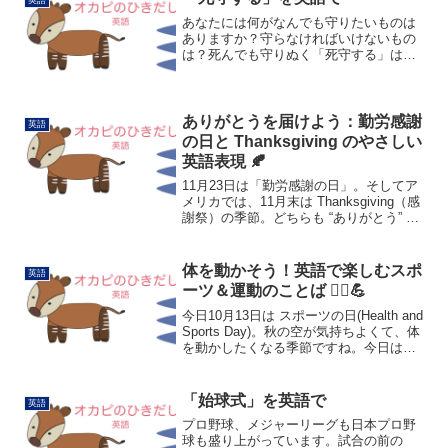
英語
typhoon / hu...
あなたには何がなんでも守りたいものは
ありますか？守らなければいけないもの
は？死んでも守りぬく「死守する」は英
語でなんというでしょうかまずはこれ。
keep 〇〇 desperately「〇〇を必死に守
る」の意味です。desperatelyは「...
ありがとうを届けよう：勤労感謝
英語
の日と Thanksgiving のやさしい
英語表現 🍂
11月23日は「勤労感謝の日」。そしてア
メリカでは、11月末は Thanksgiving（感
謝祭）の季節。どちらも “ありがとう” を
伝える日ですが、誰かをねぎらう気持
ち、たたえる気持ちは、本当は毎日にあ
ってほしいものですよね。勤労感謝の
体を動かそう！英語で楽しむスポ
英語
日...
ーツ＆運動のことば 🏃‍♀️💪
今日10月13日は スポーツの日(Health and
Sports Day)。秋の空が気持ちよくて、体
を動かしたくなる季節ですね。今日は
「運動」や「スポーツ」にまつわる英語
表現を集めました。声に出すだけでもい
い運動になりますよ。ぜひ一緒に...
「始球式」を英語で
英語
プロ野球、メジャーリーグも日本プロ野
球も盛り上がっています。試合の前の