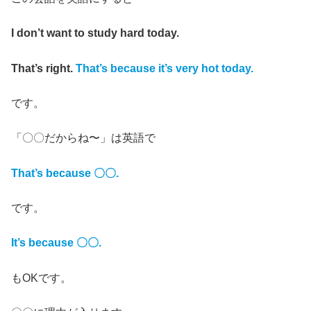
I don’t want to study hard today.
That’s right.
That’s because it’s very hot today.
です。
「〇〇だからね〜」は英語で
That’s because 〇〇.
です。
It’s because 〇〇.
もOKです。