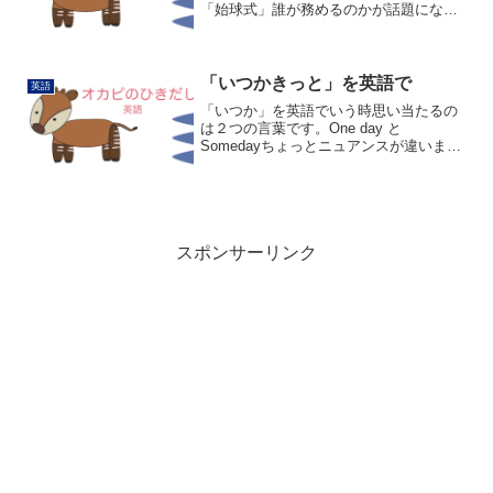
「始球式」誰が務めるのかが話題になっ
たりしますよね。「始球式」は英語で
ceremonial first pitchと言います。first
pitchは「第１球」、cere...
「いつかきっと」を英語で
英語
「いつか」を英語でいう時思い当たるの
は２つの言葉です。One day と
Somedayちょっとニュアンスが違いま
す。One dayは願いや意志が込められた
「いつか」、Somedayは漠然とした「い
つか」です。Somedayいつかはわから
な...
スポンサーリンク