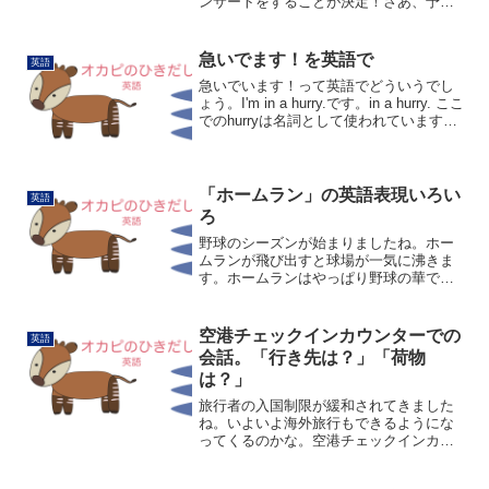
ンサートをすることが決定！さあ、予約
だ！「先行受付中」って言葉を目にする
と嬉しくなります。この「先行受付中」
を英語で言ってみます。そのまま訳すと
急いでます！を英語で
英語
こんな感じでしょうか？P...
急いでいます！って英語でどういうでし
ょう。I'm in a hurry.です。in a hurry. ここ
でのhurryは名詞として使われています。
動詞としても使うことができます。I'll
hurry. は「急ぎます」Don't hurry...
「ホームラン」の英語表現いろい
英語
ろ
野球のシーズンが始まりましたね。ホー
ムランが飛び出すと球場が一気に沸きま
す。ホームランはやっぱり野球の華で
す。ホームランはhome runです。中継を
観ているとさまざまな表現が聞こえてき
ます。Gone! Big Fly, Ohtani-sa...
空港チェックインカウンターでの
英語
会話。「行き先は？」「荷物
は？」
旅行者の入国制限が緩和されてきました
ね。いよいよ海外旅行もできるようにな
ってくるのかな。空港チェックインカウ
ンターでの質問。Where are you flying
today?「今日はどこへ飛ぶの？」と目的