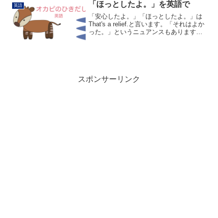
地を聞く表現です。Where i...
「ほっとしたよ。」を英語で
英語
「安心したよ。」「ほっとしたよ。」は
That's a relief.と言います。「それはよか
った。」というニュアンスもあります。
Reliefは痛みなどが軽くなったり、取り除
かれたりすることをいいます。reliefの動
詞であるrelieveを...
スポンサーリンク