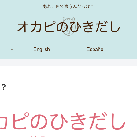
あれ、何て言うんだっけ？
English
Español
？