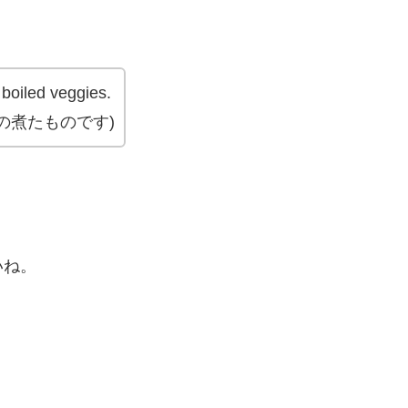
 boiled veggies.
の煮たものです)
いね。