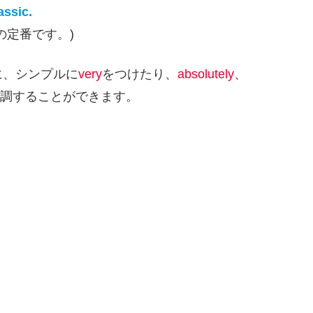
assic.
の定番です。)
に、シンプルに
very
をつけたり、
absolutely
、
調することができます。