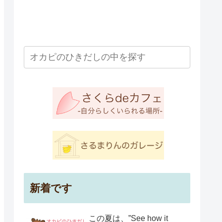
新着です
この夏は、”See how it