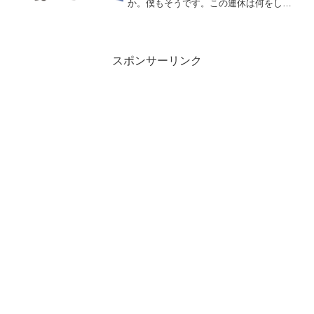
か。僕もそうです。この連休は何をしま
したか？関係なくずっとお仕事だった
方、お疲れさまでした。お休みっていろ
いろ計画を立てていても、「あ〜、これ
ができなかったな」とか発生...
スポンサーリンク