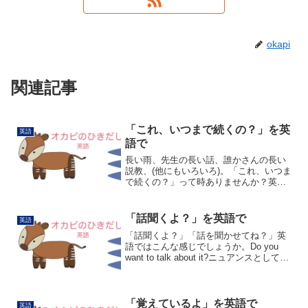
okapi
関連記事
「これ、いつまで続くの？」を英
英語
語で
長い雨、先生の長い話、誰かさんの長い
説教、(他にもいろいろ)。「これ、いつま
で続くの？」って時ありませんか？英語
ではHow long will 〇〇 last?「〇〇はどれ
くらい(の時間・期間)続くのかな？」で
す。How long will...
「話聞くよ？」を英語で
英語
「話聞くよ？」「話を聞かせてね？」英
語ではこんな感じでしょうか。Do you
want to talk about it?ニュアンスとしては
「よかったら話してね。」かな。Do you
want to?「したい？」と聞くことで、よ
かったら話し...
「覚えているよ」を英語で
英語