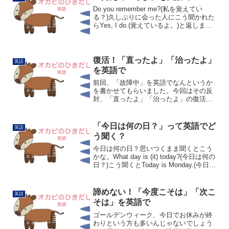
Do you remember me?(私を覚えてい
る？)久しぶりに会った人にこう聞かれた
らYes, I do.(覚えているよ。)と返しま
す。これでもいいのですが、I remember
you.(覚えているよ。)と聞かれたことをな
ぞって明確...
復活！「直ったよ」「治ったよ」
英語
を英語で
前回、「故障中」を英語でなんというか
を書かせてもらいました。今回はその反
対、「直ったよ」「治ったよ」の復活で
す。壊れたものが直ったときはIt's fixed.
と言います。Fixは「直す」「決める」
「確定する」「用意する」「固定する」
「今日は何の日？」って英語でど
英語
といった...
う聞く？
今日は何の日？思いつくまま聞くとこう
かな。What day is (it) today?(今日は何の
日？)こう聞くとToday is Monday.(今日は
月曜日です。)って返ってきます。What
dayで「何曜日」という意味になるんです
ね...
諦めない！「今度こそは」「次こ
英語
そは」を英語で
ゴールデンウィーク、今日でお休みが終
わりという方も多いんじゃないでしょう