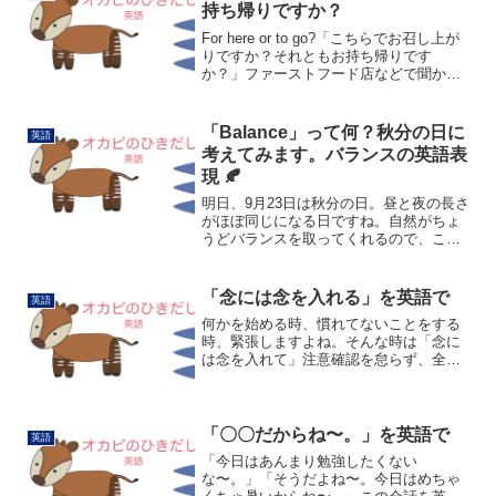
に言いたくなることはあり...
持ち帰りですか？
For here or to go?「こちらでお召し上が
りですか？それともお持ち帰りです
か？」ファーストフード店などで聞かれ
る言葉ですね。「店内で」ならば"for
here"、「お持ち帰り」なら"to go"と答え
れば伝わります。「お持ち帰...
「Balance」って何？秋分の日に
英語
考えてみます。バランスの英語表
現 🍂
明日、9月23日は秋分の日。昼と夜の長さ
がほぼ同じになる日ですね。自然がちょ
うどバランスを取ってくれるので、この
時期に英語でいう balance（バランス）
について考えてみようと思います。今回
は「バランス」という言葉をキーワード
「念には念を入れる」を英語で
英語
に、日常や心...
何かを始める時、慣れてないことをする
時、緊張しますよね。そんな時は「念に
は念を入れて」注意確認を怠らず、全て
の手を尽くします。この状況を英語で表
現してみます。まずはこちら。Take
every precautionそのまま訳すと「あらゆ
る予...
「〇〇だからね〜。」を英語で
英語
「今日はあんまり勉強したくない
な〜。」「そうだよね〜。今日はめちゃ