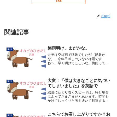
okapi
関連記事
梅雨明け、まだかな。
英語
去年は空梅雨で猛暑でしたが（酷暑か
な）、今年日差しの少ない梅雨です
ね〜。早く明けてほしいな。梅雨って英
語でなんていうか考えてみました。rainy
season雨季。ちょっと違うかな〜。これ
だと秋の長雨もそうですね。辞書を引く
とrainy s...
大変！「僕は大きなことに気づい
英語
てしまいました」を英語で
結論にたどり着くスピードは、時と場合
によってさまざまだと思います。時間を
かけてじっくりと考え抜いて到達するこ
ともあれば、いきなり閃いてパッと答え
が見つかることもありますよね。何かの
原因や理由に気づいた瞬間、こんなふう
こちらでお召し上がりですか？お
英語