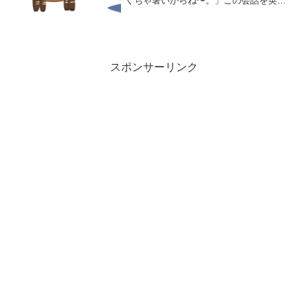
くちゃ暑いからね〜。」この会話を英語
にするとI don't want to study hard
today.That's right. That's because it'...
スポンサーリンク