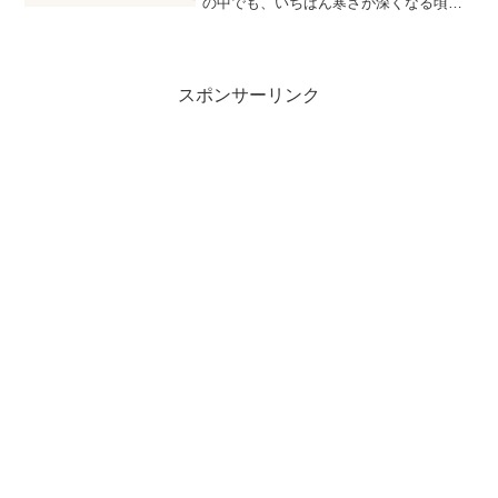
の中でも、いちばん寒さが深くなる頃で
す。こんな時期になると、ことばにも、
少しあたたかさがほしくなります。今回
から、オカピのひきだしにイタリア語
を、そっと追加してみよう...
スポンサーリンク