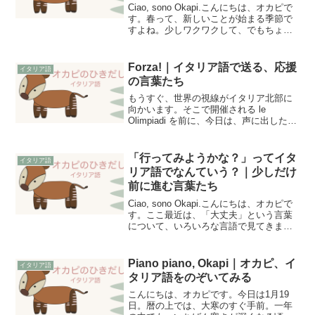
Ciao, sono Okapi.こんにちは、オカピで
す。春って、新しいことが始まる季節で
すよね。少しワクワクして、でもちょっ
とだけ不安になることもある。環境が変
わったり、新しい人と出会ったり、自分
のペースがまだつかめなかったり。今、
Forza!｜イタリア語で送る、応援
イタリア語
ちょう...
の言葉たち
もうすぐ、世界の視線がイタリア北部に
向かいます。そこで開催される le
Olimpiadi を前に、今日は、声に出したく
なるイタリア語の応援を集めてみまし
た。文法はとりあえず置いておいて、気
持ちのままに声に出せる言葉たちを、の
「行ってみようかな？」ってイタ
イタリア語
ぞいてみましょ...
リア語でなんていう？｜少しだけ
前に進む言葉たち
Ciao, sono Okapi.こんにちは、オカピで
す。ここ最近は、「大丈夫」という言葉
について、いろいろな言語で見てきまし
た。やさしく寄り添ってくれる言葉。少
しだけ安心できる言葉。そんな言葉たち
に触れているうちに、心の中に、ちょっ
Piano piano, Okapi｜オカピ、イ
イタリア語
とだけ...
タリア語をのぞいてみる
こんにちは、オカピです。今日は1月19
日。暦の上では、大寒のすぐ手前。一年