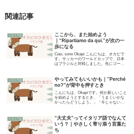
関連記事
ここから、また始めよう
イタリア語
｜“Ripartiamo da qui.”が次の一
歩になる
Ciao, sono Okapi.こんにちは、オカピで
す。サッカーのワールドカップで、日本
はブラジルと対戦しました。先にゴール
を決め、世界の頂点を何度も知る相手に
食らいついた日本。試合には敗れました
が、最後まで目を離せない、とても胸が
やってみてもいいかも｜”Perché
イタリア語
熱くな...
no?”が背中を押すとき
こんにちは、Okapiです。何か新しいこと
を始めようとするとき、「うまくいかな
かったらどうしよう。」「今じゃないか
もしれない。」そんなふうに考えてしま
うことはありませんか。慎重に考えるこ
とは、とても大切です。でも、ときに
“大丈夫”ってイタリア語でなんて
イタリア語
は、「やってみてもい...
いう？｜やさしく寄り添う言葉た
ち