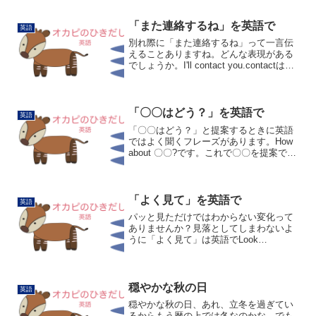
と喜ばれるかも。Do you need any help?
「何かお困りですか？」I don't ...
「また連絡するね」を英語で
英語
別れ際に「また連絡するね」って一言伝
えることありますね。どんな表現がある
でしょうか。I'll contact you.contactは
「接触する」の意味です。「あなたに接
触します」で「連絡しますね」です。
contactに連絡手段を入れるのも...
「〇〇はどう？」を英語で
英語
「〇〇はどう？」と提案するときに英語
ではよく聞くフレーズがあります。How
about 〇〇?です。これで〇〇を提案でき
ます。何を食べにいこうか話している時
にHow about sushi?(お寿司はどう？)お寿
司屋さんにいって何を飲もうか...
「よく見て」を英語で
英語
パッと見ただけではわからない変化って
ありませんか？見落としてしまわないよ
うに「よく見て」は英語でLook
close/closely.(よく見て。)です。Watch
closely.(よく見て。)もOKです。lookは
「何かに対して意識的に...
穏やかな秋の日
英語
穏やかな秋の日、あれ、立冬を過ぎてい
るからもう暦の上では冬なのかな。でも