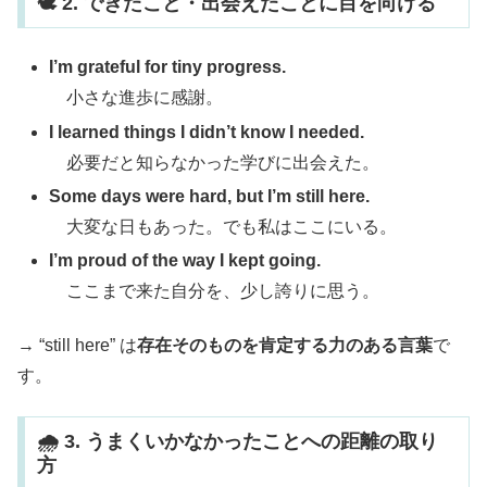
🕊️ 2. できたこと・出会えたことに目を向ける
I’m grateful for tiny progress.
小さな進歩に感謝。
I learned things I didn’t know I needed.
必要だと知らなかった学びに出会えた。
Some days were hard, but I’m still here.
大変な日もあった。でも私はここにいる。
I’m proud of the way I kept going.
ここまで来た自分を、少し誇りに思う。
→ “still here” は
存在そのものを肯定する力のある言葉
で
す。
🌧️ 3. うまくいかなかったことへの距離の取り
方