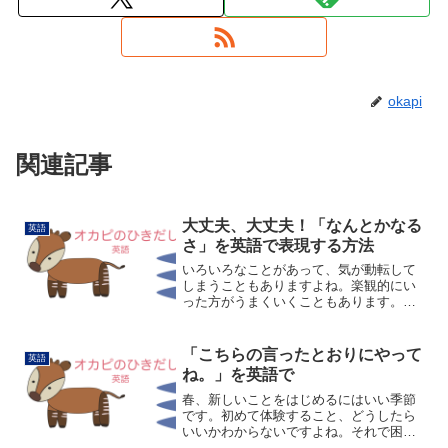
okapi
関連記事
大丈夫、大丈夫！「なんとかなる
英語
さ」を英語で表現する方法
いろいろなことがあって、気が動転して
しまうこともありますよね。楽観的にい
った方がうまくいくこともあります。
「なんとかなるさ」は英語で次のように
表現できます。まずは一般的な表現から
見てみましょう。Things will be fine.「う
「こちらの言ったとおりにやって
英語
ま...
ね。」を英語で
春、新しいことをはじめるにはいい季節
です。初めて体験すること、どうしたら
いいかわからないですよね。それで困っ
ている人がいたらこんな風に声をかける