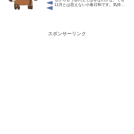
11月とは思えない小春日和です。気持ち
いいですよね。小春日和は英語ではwarm
autumn dayです。暖かい秋の日。そのま
んまですね。mild autumn day...
スポンサーリンク