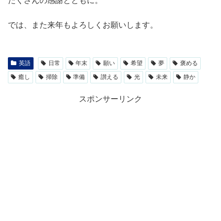
たくさんの感謝とともに。
では、また来年もよろしくお願いします。
英語
日常
年末
願い
希望
夢
褒める
癒し
掃除
準備
讃える
光
未来
静か
スポンサーリンク