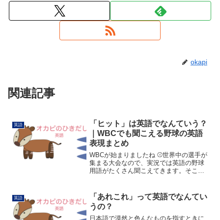
okapi
関連記事
「ヒット」は英語でなんていう？
英語
｜WBCでも聞こえる野球の英語
表現まとめ
WBCが始まりましたね ⚾世界中の選手が
集まる大会なので、実況では英語の野球
用語がたくさん聞こえてきます。そこで
今日は、野球のプレーは英語でなんてい
うのか？ヒット、ホームラン、三振な
ど、野球でよく出てくる英語表現をまと
「あれこれ」って英語でなんてい
英語
めてみました。野球を見...
うの？
日本語で漠然と色んなものを指すときに