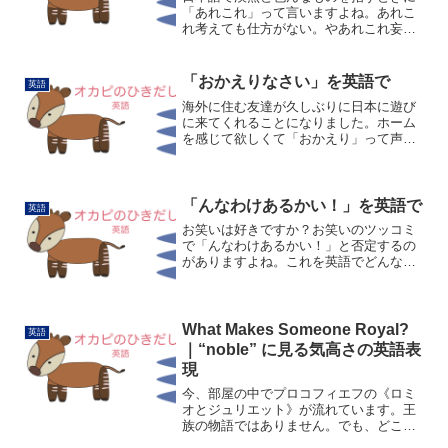
「あれこれ」って言いますよね。あれこ
れ考えても仕方がない。やあれこれ妄想
する。の「あれこれ」です。ひとつ目は
this and thatです。あれ(that)とこれ(this)
の順序が逆になっています。Th...
「おかえりなさい」を英語で
英語
海外に住む友達が久しぶりに日本に遊び
に来てくれることになりました。ホーム
を感じて欲しくて「おかえり」って声か
けたいです。「ただいま〜」「おかえ
り〜」って日本では当たり前のように言
いますよね。英語で"I'm home!"(ただい
ま〜)は聞いた...
「んなわけあるかい！」を英語で
英語
お笑いは好きですか？お笑いのツッコミ
で「んなわけあるかい！」と否定するの
がありますよね。これを英語でどんな風
に表現できるかを考えてみました。「そ
んなことはありません」を直訳すると
There is no such a thing.だと思います...
What Makes Someone Royal?
英語
｜“noble” に見る気高さの英語表
現
今、部屋の中でプロコフィエフの《ロミ
オとジュリエット》が流れています。王
族の物語ではありません。でも、どこか
気高い。人によっては、あの曲から荒々