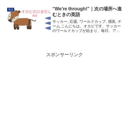
しさや激しさを感じるかもしれません。
でも僕には、張りつめた透明感のような
“We’re through!”｜次の場所へ進
英語
ものが伝わってきます。朝...
むときの英語
サッカー, 応援, ワールドカップ, 感覚, チ
ーム,こんにちは。オカピです。サッカー
のワールドカップが始まり、毎日、アメ
リカ、カナダ、メキシコのどこかで熱い
試合が行われています。喜びに包まれる
チームがあれば、次の試合に望みをつな
ぐチームも...
スポンサーリンク