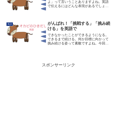
よ」って言いうことありますよね。英語
で伝えるにはどんな表現があるでしょ
う。まずはシンプルに。Nothing.(なんで
もないよ。)「何もないよ」そのままの意
味です。It'sをつけてIt's nothing.T...
がんばれ！「挑戦する」「挑み続
英語
ける」を英語で
できなかったことができるようになる。
できるまで続ける。何か目標に向かって
挑み続ける姿って素敵ですよね。今回は
「挑戦する」「挑み続ける」の英語表現
を集めてみました！challenge「困難なこ
とや新しいことに挑む」という意味で、
最も一般的な表...
スポンサーリンク