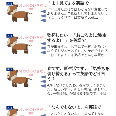
relax、もしくはrelieveです。Relax制限や
「よく見て」を英語で
英語
決まり...
パッと見ただけではわからない変化って
ありませんか？見落としてしまわないよ
うに「よく見て」は英語でLook
close/closely.(よく見て。)です。Watch
closely.(よく見て。)もOKです。lookは
「何かに対して意識的に...
乾杯したい！「おごるよ(ご馳走
英語
するよ)！」を英語で
春が来ますね。お花見で一杯。お酒じゃ
なくてもジュースでも、いかがですか？
「おごるよ！」は英語でどんな表現があ
るでしょうか。まず思い浮かぶのがon
meです。It's on me.で「私のおごりで
す」です。itが飲み物や食事を指していま
春です。新生活です。「気持ちを
英語
す。バ...
切り替える」って英語でどう言
う？
4月になりましたね。春がやってきまし
た。新しい学年、新しい職場、新しい出
会い--春は何かが始まる季節です。今日が
入学式という方も多いかもしれませんね
🌸どんなスタートにもちょっと不安があ
ったり緊張したりするものです。うまく
「なんでもないよ」を英語で
英語
気持ちを切り替えたい...
「大したことないよ」「なんでもない