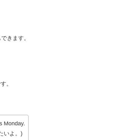
もできます。
です。
 is Monday.
たいよ。)