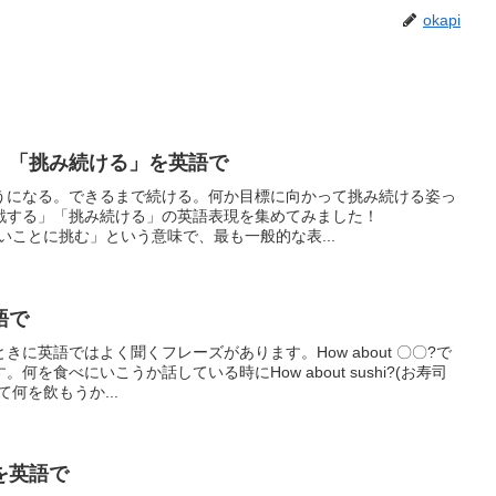
okapi
」「挑み続ける」を英語で
うになる。できるまで続ける。何か目標に向かって挑み続ける姿っ
戦する」「挑み続ける」の英語表現を集めてみました！
新しいことに挑む」という意味で、最も一般的な表...
語で
に英語ではよく聞くフレーズがあります。How about 〇〇?で
を食べにいこうか話している時にHow about sushi?(お寿司
何を飲もうか...
を英語で