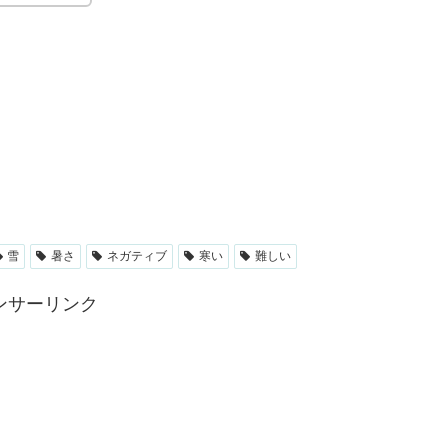
雪
暑さ
ネガティブ
寒い
難しい
ンサーリンク