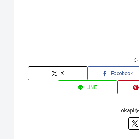
シ
X
Facebook
LINE
okap