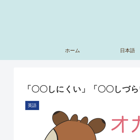
ホーム
日本語
「〇〇しにくい」「〇〇しづら
英語