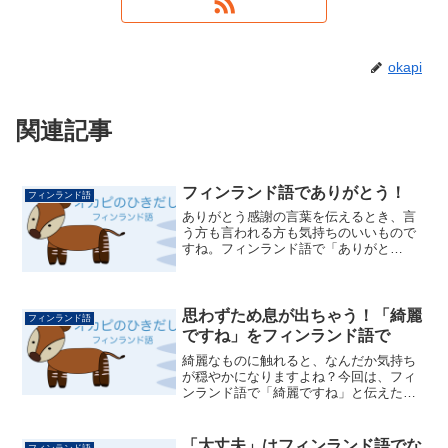
okapi
関連記事
フィンランド語でありがとう！
フィンランド語
ありがとう感謝の言葉を伝えるとき、言
う方も言われる方も気持ちのいいもので
すね。フィンランド語で「ありがと
う！」はKiitos! (キートス)と言います。
「とってもありがとう」はKiitos paljon!
(キートス パルヨン)と言います。...
思わずため息が出ちゃう！「綺麗
フィンランド語
ですね」をフィンランド語で
綺麗なものに触れると、なんだか気持ち
が穏やかになりますよね？今回は、フィ
ンランド語で「綺麗ですね」と伝えたい
ときに使える表現を集めてみました！ま
ずは "Kaunis"（カウニス） から。この単
語は最も一般的な「美しい」という意味
「大丈夫」はフィンランド語でな
フィンランド語