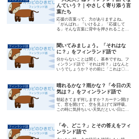
で、シンプル...
んていう？｜やさしく寄り添う言
葉たち
応援の言葉って、力がありますよね。
「がんばれ」「いけるよ」「応援して
る」そんな言葉に背中を押されること、
たくさんあります。でもそのあとに、ふ
と欲しくなる言葉もあります。それが
「大丈夫」不安なとき、ちょっと自信が
聞いてみましょう。「それはな
フィンランド語
足りないとき、寄り添ってくれる...
に？」をフィンランド語で
分からないことは聞く。基本ですね。フ
ィンランド語で「それは何？」はなんと
いうでしょうか？その前に「これは〇〇
です」というときになんというかを見て
みます。「これは本です」をフィンラン
ド語ではTämä on kirja.(タマ オン キルヤ)
晴れるかな？雨かな？「今日の天
フィンランド語
で...
気は？」をフィンランド語で
朝起きてまず何しますか？カーテン開け
て、窓を開けて、空を見上げて深呼吸。
この時に気持ちいい天気だといい日にな
りそうで嬉しいです。「今日の天気
は？」をフィンランド語で尋ねてみま
す。Millainen sää on tänään?(ミライネン
「今、どこ？」とその答えをフィ
フィンランド語
...
ンランド語で