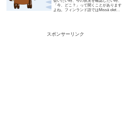
会いたい時、今の状況を確認したい時、
「今、どこ？」って聞くことがあります
よね。フィンランド語ではMissä olet
nyt?(ミッサ オレット ニュット)で「今、
どこ？」です。missäが「どこ」、nytが
「今」です。で、この質問に対して...
スポンサーリンク