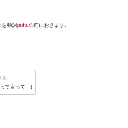
語を動詞
puhu
の前におきます。
lä.
って言って。)