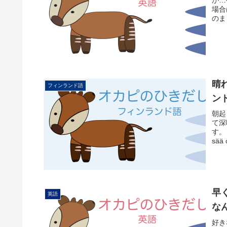
が…
場合
のま
晴
フィンランド語
ン
朝起
て深
す。
sää
早
英語
な
好き