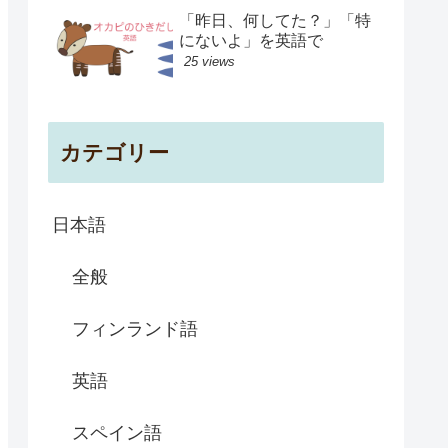
「昨日、何してた？」「特
にないよ」を英語で
25 views
カテゴリー
日本語
全般
フィンランド語
英語
スペイン語