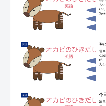
春が
もい
いろ
Sp
や
英語
電車
な経
が、
える
今
英語
毎日