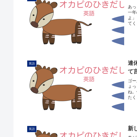
あっ
一年
よ」
てく
連
英語
て
ゴー
ょっ
ね。
たく
新
英語