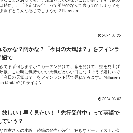
やることがあっても、予定通りにいかないことがあります（僕の
は特に）。「予定は未定」って英語でなんて言うのでしょう？そ
ま訳すとこんな感じでしょうか？Plans are ...
2024.07.22
れるかな？雨かな？「今日の天気は？」をフィンラ
ド語で
きてまず何しますか？カーテン開けて、窓を開けて、空を見上げ
呼吸。この時に気持ちいい天気だといい日になりそうで嬉しいで
「今日の天気は？」をフィンランド語で尋ねてみます。Millainen
 on tänään?(ミライネン ...
2024.06.03
く欲しい！早く見たい！「先行受付中」って英語で
んていう？
な作家さんの小説、続編の発売が決定！好きなアーティストが久