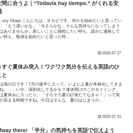
間に合うよ｜“Todavía hay tiempo.” がくれる安
感
la, soy Okapi.こんにちは、オカピです。何かを始めたいと思ってい
、「もう遅いかな」「今さらかな」そんな気持ちになってしまう
はありませんか。新しいことに挑戦したい時も、誰かに連絡して
い時も、勉強を始めたいと思った時...
2026.07.27
うすぐ夏休み突入！ワクワク気分を伝える英語のひ
こと
は海の日です！7月の後半に入って、いよいよ夏が本格化してきま
ね。……いや、深刻化してるかも？連休明けのこのタイミング、
は夏休みに入ったり、「そろそろ夏の計画たてなきゃ！」って気
が高まる時期ですね。今日はそんな、夏のはじまりの...
2025.07.21
lfway there! 「半分」の気持ちを英語で伝えよう