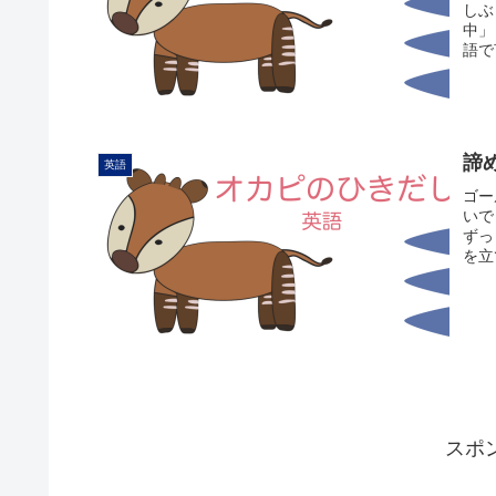
しぶ
中」
語で
諦
英語
ゴー
いで
ずっ
を立
スポ