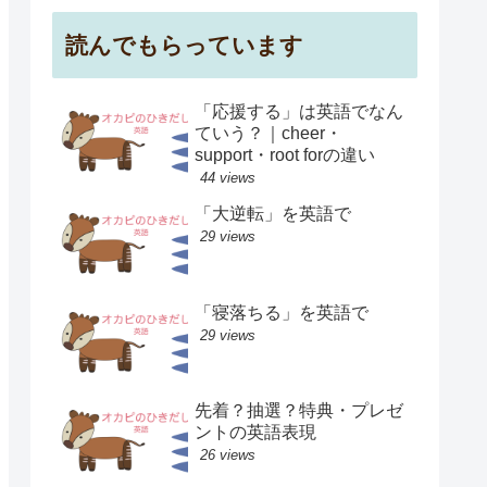
読んでもらっています
「応援する」は英語でなん
ていう？｜cheer・
support・root forの違い
44 views
「大逆転」を英語で
29 views
「寝落ちる」を英語で
29 views
先着？抽選？特典・プレゼ
ントの英語表現
26 views