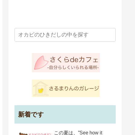
新着です
この夏は、”See how it