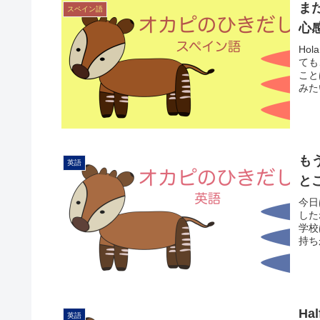
まだ
スペイン語
心
Ho
ても
こと
みた
も
英語
と
今日
した
学校
持ち
Ha
英語