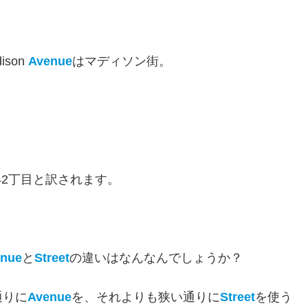
son
Avenue
はマディソン街。
42丁目と訳されます。
nue
と
Street
の違いはなんなんでしょうか？
通りに
Avenue
を、それよりも狭い通りに
Street
を使う