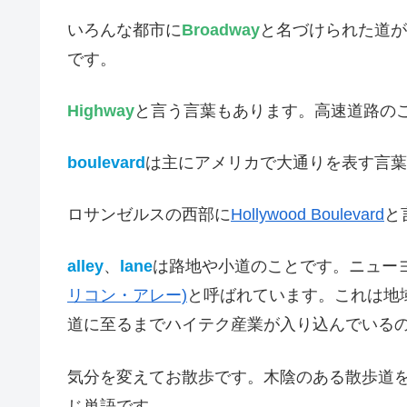
いろんな都市に
Broadway
と名づけられた道があ
です。
Highway
と言う言葉もあります。高速道路の
boulevard
は主にアメリカで大通りを表す言葉
ロサンゼルスの西部に
Hollywood Boulevard
と
alley
、
lane
は路地や小道のことです。ニュー
リコン・アレー)
と呼ばれています。これは地
道に至るまでハイテク産業が入り込んでいる
気分を変えてお散歩です。木陰のある散歩道
じ単語です。