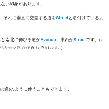
はない印象があります。
、それに垂直に交差する道を
Street
と名付けているよ
ると南北に伸びる道が
Avenue
、東西が
Street
です。
(マ
treetと呼ばれる通りも存在します。)
への道)のように使うこともできます。