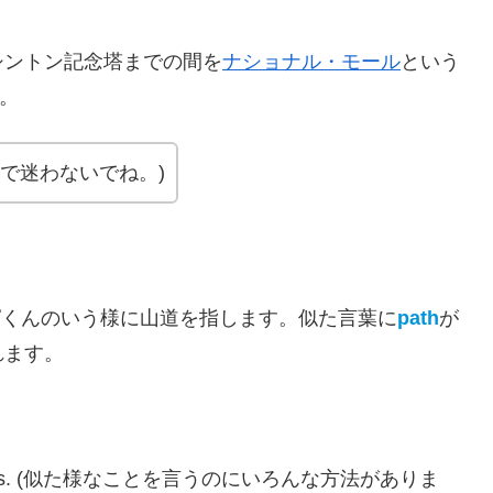
シントン記念塔までの間を
ナショナル・モール
という
。
il. (山道で迷わないでね。)
ピくんのいう様に山道を指します。似た言葉に
path
が
れます。
lar things. (似た様なことを言うのにいろんな方法がありま