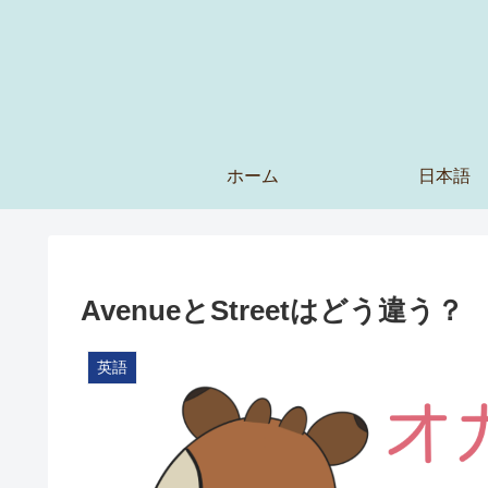
ホーム
日本語
AvenueとStreetはどう違う？
英語