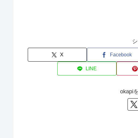
シ
X
Facebook
LINE
okap