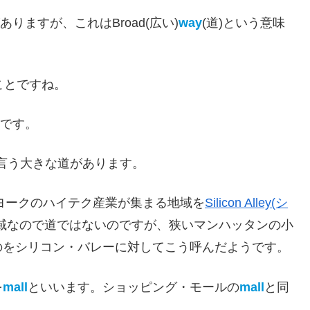
りますが、これはBroad(広い)
way
(道)という意味
ことですね。
です。
言う大きな道があります。
ヨークのハイテク産業が集まる地域を
Silicon Alley(シ
域なので道ではないのですが、狭いマンハッタンの小
のをシリコン・バレーに対してこう呼んだようです。
を
mall
といいます。ショッピング・モールの
mall
と同