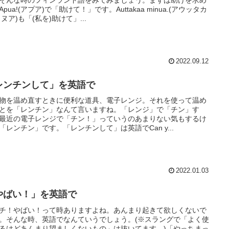
そんな時のフィンランド語をみてみましょう。まずは助けを求め
Apua!(アプア)で「助けて！」です。Auttakaa minua.(アウッタカ
ミヌア)も「(私を)助けて」...
2022.09.12
レンチンして」を英語で
物を温め直すときに便利な道具、電子レンジ。それを使って温め
とを「レンチン」なんて言いますね。「レンジ」で「チン」す
最近の電子レンジで「チン！」っていうのあまりない気もするけ
「レンチン」です。「レンチンして」は英語でCan y...
2022.01.03
やばい！」を英語で
チ！やばい！って時ありますよね。あんまり起きて欲しくないで
。そんな時、英語でなんていうでしょう。(※スラングで「よく使
るけどあんまり望ましくないもの」は抜いてます。)「やっちまっ