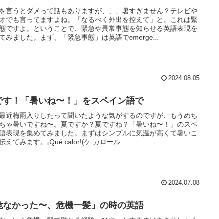
を言うとダメって話もありますが、、、暑すぎません？テレビや
オでも言ってますよね。「なるべく外出を控えて」と。これは緊
態ですよ。ということで、緊急や異常事態を知らせる英語表現を
てみました。まず、「緊急事態」は英語でemerge...
2024.08.05
です！「暑いね〜！」をスペイン語で
最近梅雨入りしたって聞いたような気がするのですが、もうめち
ちゃ暑いですね〜。夏ですか？夏ですね？「暑いね〜！」のスペ
語表現を集めてみました。まずはシンプルに気温が高くて暑いこ
えてみます。¡Qué calor!(ケ カロール...
2024.07.08
危なかった〜、危機一髪」の時の英語