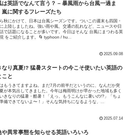
風は英語でなんて言う？ – 暴風雨から台風一過ま
、嵐に関するフレーズたち
ら秋にかけて、日本は台風シーズンです。ついこの週末も四国・
に上陸しましたね。強い雨や風、交通の乱れなど、ニュースや日
話で話題になることが多いです。今日はそんな 台風にまつわる英
 をご紹介します。🌀 typhoon / hu...
2025.09.08
きなり真夏!? 猛暑スタートの今こそ使いたい英語の
とこと
はもうきてますよね。まだ7月の前半だというのに、なんだか突
夏が本気出してきました。今年は梅雨明けが早かった地域も多く
いきなりの猛暑・酷暑！「えっ、もうこんなに暑いの!?」「ちょ
準備できてないよ〜！」そんな気持ちになるような、...
2025.07.14
急や異常事態を知らせる英語いろいろ