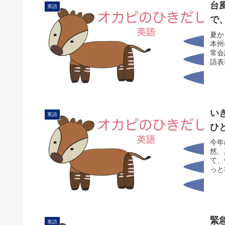
台
英語
で
夏か
本州
常会
語表現
い
英語
ひ
今年
然、
て、
っと
緊
英語