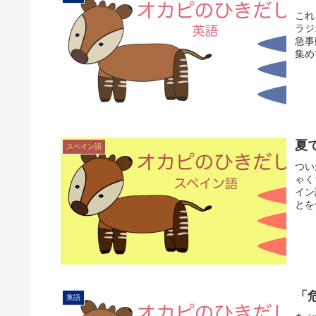
これ
ラジ
急事
集め
夏
スペイン語
つい
ゃく
イン
とを伝
「
英語