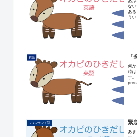
あぶ
ない
ある
うい
「
英語
何か
時は
す。
pr
緊
フィンランド語
あま