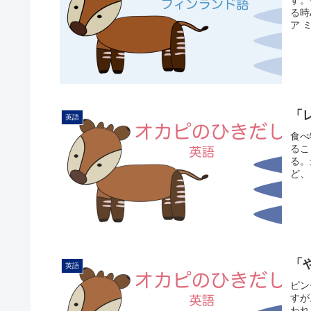
す。
る時
ア 
「
英語
食べ
るこ
る。
ど、
「
英語
ピン
すが
われ