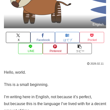
English
X
Facebook
はてブ
Pocket
LINE
Pinterest
コピー
2026.02.11
Hello, world.
This is a small beginning.
I’m writing here in English, not because it’s perfect,
but because this is the language I’ve lived with for a decent