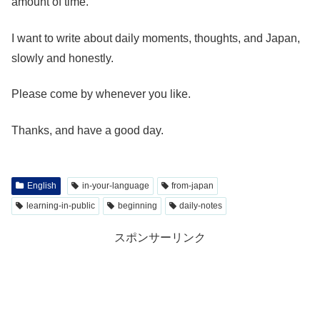
amount of time.
I want to write about daily moments, thoughts, and Japan,
slowly and honestly.
Please come by whenever you like.
Thanks, and have a good day.
English
in-your-language
from-japan
learning-in-public
beginning
daily-notes
スポンサーリンク